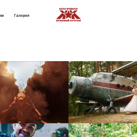
ии
Галерея
 на базе отдыха Крас