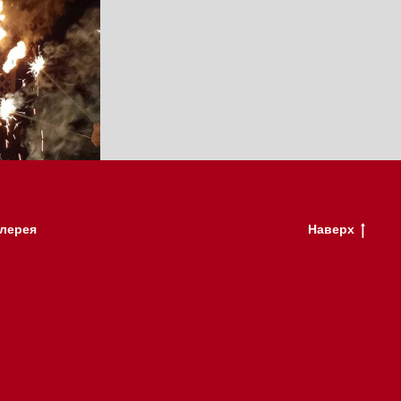
лерея
Наверх